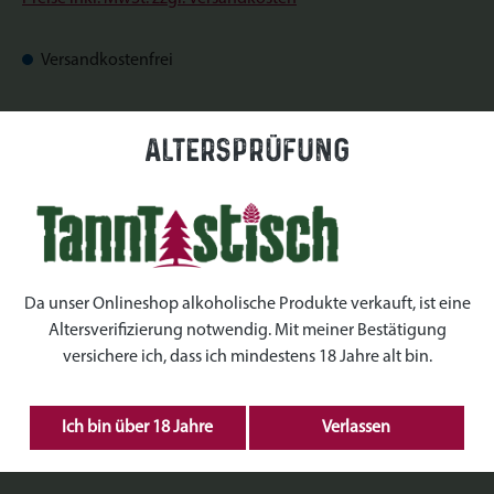
Versandkostenfrei
Sofort verfügbar, Lieferzeit: Sofort verfügbar
Altersprüfung
auswählen
Datum
auswählen
Uhrzeiten
Da unser Onlineshop alkoholische Produkte verkauft, ist eine
Altersverifizierung notwendig. Mit meiner Bestätigung
auswählen
Kranz Größe
versichere ich, dass ich mindestens 18 Jahre alt bin.
Produkt Anzahl: Gib den gewünschten Wert ein 
Ich bin über 18 Jahre
Verlassen
IN DEN WARENKORB