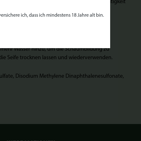
 Sie reinigt sanft, schützt die natürliche Feuchtigkeit
rsichere ich, dass ich mindestens 18 Jahre alt bin.
was mehr Wasser hinzu, um die Schaumbildung zu
 die Seife trocknen lassen und wiederverwenden.
Sulfate, Disodium Methylene Dinaphthalenesulfonate,