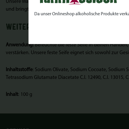
Unsere Waldspaziergang Seife vereint ätherische Öle und ho
und bringt den frischen Duft des Waldes ins Badezimmer.
Da unser Onlineshop alkoholische Produkte verkauft
WEITERE INFORMATIONEN
Anwendung:
Befeuchte die feste Seife in deinen Händen,
verstärken. Unsere feste Seife eignet sich sowohl zur G
Inhaltsstoffe
: Sodium Olivate, Sodium Cocoate, Sodium S
Tetrasodium Glutamate Diacetate C.I. 12490, C.I. 13015, C
Inhalt
: 100 g