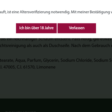
lzige Düfte, um ein Wellness-Erlebnis für jeden zu schaffen.
, ist eine Altersverifizierung notwendig. Mit meiner Bestätigung ve
Ich bin über 18 Jahre
Verlassen
 bis ein reichhaltiger Schaum entsteht. Falls nötig, gib et
esichtsreinigung als auch als Duschseife. Nach dem Gebrauch
tearate, Aqua, Parfum, Glycerin, Sodium Chloride, Sodium 
.I. 47005, C.I. 61570, Limonene