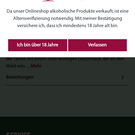
Produktnummer:
TT-H020
Da unser Onlineshop alkoholische Produkte verkauft, ist eine
Altersverifizierung notwendig. Mit meiner Bestätigung
versichere ich, dass ich mindestens 18 Jahre alt bin.
Beschreibung
Ich bin über 18 Jahre
Verlassen
Unser veganer, mittelscharfer Tannensenf vereint das Aroma
der Tanne mit einem mild-würzigen Geschmack, der an den
Wald erin…
Mehr
Bewertungen