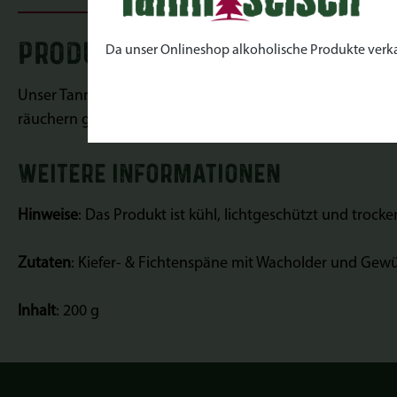
PRODUKTINFORMATIONEN "Tan
Da unser Onlineshop alkoholische Produkte verkauft
Unser Tannen-BBQ-Mix
bringt den Wald direkt auf den Gril
räuchern geeignet. Optimal für Räucher- und/oder Smok
WEITERE INFORMATIONEN
Hinweise
:
Das Produkt ist kühl, lichtgeschützt und trocke
Zutaten
: Kiefer- & Fichtenspäne mit Wacholder und Ge
Inhalt
: 200 g