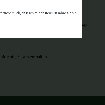
rsichere ich, dass ich mindestens 18 Jahre alt bin.
 Käse und Schinken. Der Mix ist für kaltes und heißes
nfrüchte, Sesam enthalten.