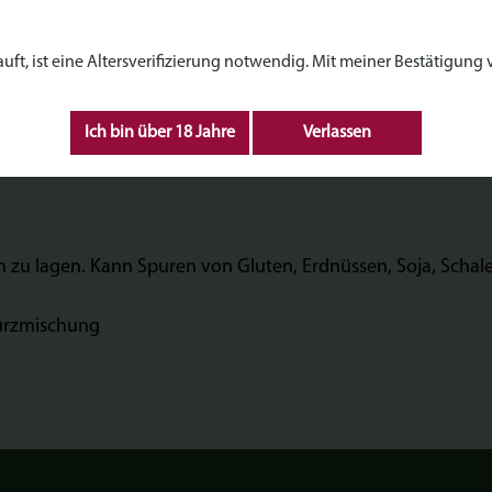
nen-BBQ-Mix"
, ist eine Altersverifizierung notwendig. Mit meiner Bestätigung ve
l! Der Mix ist vielseitig einsetzbar - Ideal für Fisch, Fleisch,
Ich bin über 18 Jahre
Verlassen
erboxen.
n zu lagen.
Kann Spuren von Gluten, Erdnüssen, Soja, Schale
würzmischung