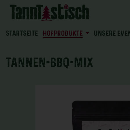
 Hauptinhalt springen
Zur Suche springen
Zur Hauptnavigation springen
Startseite
HOFPRODUKTE
UNSERE EVE
Tannen-BBQ-Mix
Bildergalerie überspringen