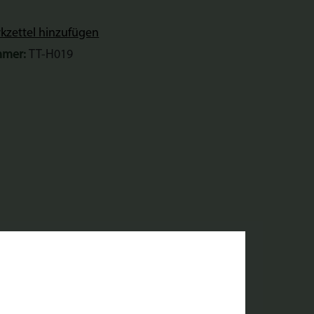
zettel hinzufügen
mmer:
TT-H019