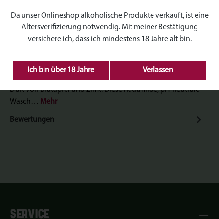
Produktnummer:
TT-H039
Da unser Onlineshop alkoholische Produkte verkauft, ist eine
Altersverifizierung notwendig. Mit meiner Bestätigung
versichere ich, dass ich mindestens 18 Jahre alt bin.
Beschreibung
Ich bin über 18 Jahre
Verlassen
Genieße ein winterliches Dufterlebnis mit dem herrlichen
Duft von Bratapfel und Zimt. Diese hautmilde, pH-neutrale
Wasch…
Mehr
Bewertungen
SERVICE