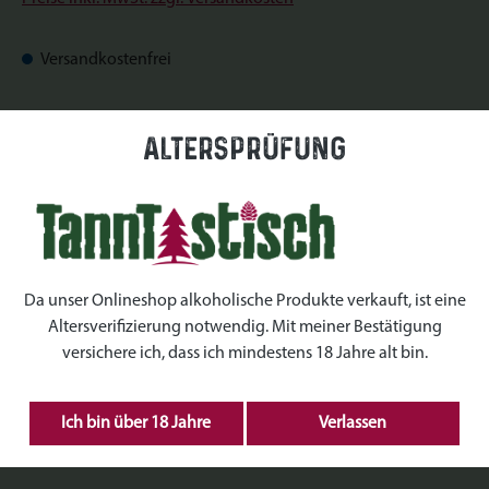
Versandkostenfrei
Sofort verfügbar, Lieferzeit: Sofort verfügbar
Altersprüfung
auswählen
Datum
auswählen
Uhrzeiten
Da unser Onlineshop alkoholische Produkte verkauft, ist eine
Altersverifizierung notwendig. Mit meiner Bestätigung
auswählen
Kranz Größe
versichere ich, dass ich mindestens 18 Jahre alt bin.
Produkt Anzahl: Gib den gewünschten Wert ein 
Ich bin über 18 Jahre
Verlassen
IN DEN WARENKORB