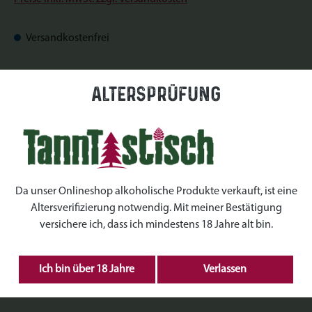
Versandkostenfrei
Sofort verfügbar, Lieferzeit: Sofort verfügbar
Altersprüfung
auswählen
Datum
auswählen
Uhrzeiten
Da unser Onlineshop alkoholische Produkte verkauft, ist eine
Altersverifizierung notwendig. Mit meiner Bestätigung
auswählen
Kranz Größe
versichere ich, dass ich mindestens 18 Jahre alt bin.
Produkt Anzahl: Gib den gewünschten Wert ein 
Ich bin über 18 Jahre
Verlassen
IN DEN WARENKORB