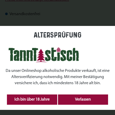
Versandkostenfrei
Sofort verfügbar, Lieferzeit: Sofort verfügbar
Altersprüfung
auswählen
Datum
auswählen
Uhrzeiten
Da unser Onlineshop alkoholische Produkte verkauft, ist eine
Altersverifizierung notwendig. Mit meiner Bestätigung
auswählen
Kranz Größe
versichere ich, dass ich mindestens 18 Jahre alt bin.
Produkt Anzahl: Gib den gewünschten Wert ein 
Ich bin über 18 Jahre
Verlassen
IN DEN WARENKORB