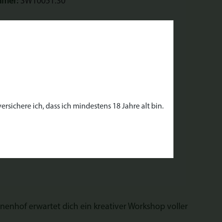
mmer:
SW10051.30
enhof"
rsichere ich, dass ich mindestens 18 Jahre alt bin.
nenhof erwartet dich ein kreativer Workshop voller