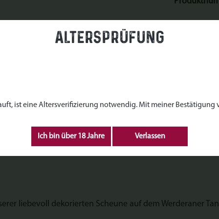
Produktnu
Altersprüfung
z basteln - Werderaner Tann
aussee 19, 14542 Werder (Havel)
, ist eine Altersverifizierung notwendig. Mit meiner Bestätigung ve
Ich bin über 18 Jahre
Verlassen
nserer liebevoll dekorierten Scheune auf dem Werderaner Tan