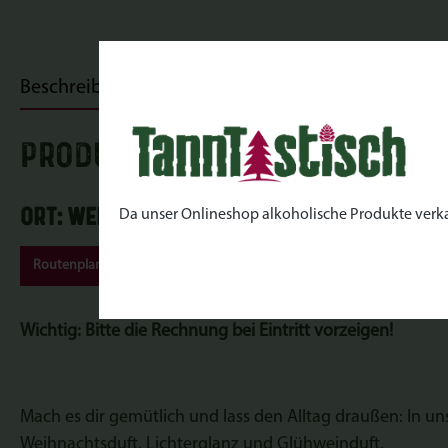
Beschreibung
Bewertungen
PRODUKTINFORMATIONEN "Kran
Ort: Werderaner Tannenhof | Lehniner Ch
Da unser Onlineshop alkoholische Produkte verkauft
Routenplaner
Wichtig
: Bitte die Rechnung bei Eintritt vorzeigen!
Mach es dir gemütlich und lass den Alltag draußen: In u
Weihnachtsduft, Lichterglanz und Glühweinduft.