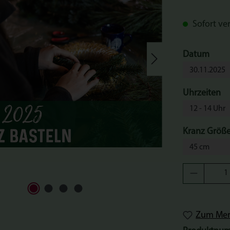
Sofort ver
ausw
Datum
au
Uhrzeiten
Kranz Größ
Produkt 
Zum Merk