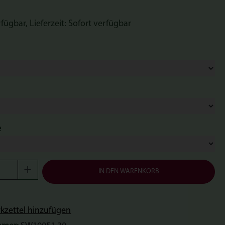
fügbar, Lieferzeit: Sofort verfügbar
ählen
swählen
auswählen
e
Anzahl: Gib den gewünschten Wert ein oder b
IN DEN WARENKORB
zettel hinzufügen