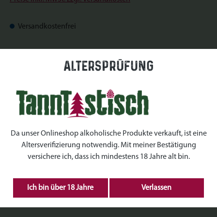
Versandkostenfrei
Sofort verfügbar, Lieferzeit: Sofort verfügbar
Altersprüfung
auswählen
Datum
auswählen
Uhrzeiten
Da unser Onlineshop alkoholische Produkte verkauft, ist eine
Altersverifizierung notwendig. Mit meiner Bestätigung
auswählen
Kranz Größe
versichere ich, dass ich mindestens 18 Jahre alt bin.
Produkt Anzahl: Gib den gewünschten Wert ein 
Ich bin über 18 Jahre
Verlassen
IN DEN WARENKORB