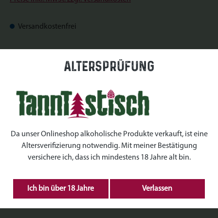
Versandkostenfrei
Sofort verfügbar, Lieferzeit: Sofort verfügbar
Altersprüfung
auswählen
Datum
auswählen
Uhrzeiten
Da unser Onlineshop alkoholische Produkte verkauft, ist eine
Altersverifizierung notwendig. Mit meiner Bestätigung
auswählen
Kranz Größe
versichere ich, dass ich mindestens 18 Jahre alt bin.
Produkt Anzahl: Gib den gewünschten Wert ein 
Ich bin über 18 Jahre
Verlassen
IN DEN WARENKORB