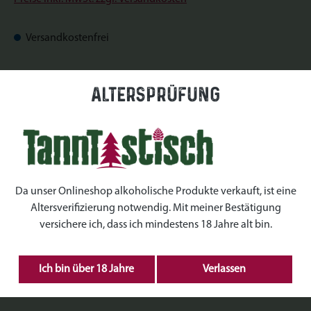
Versandkostenfrei
Sofort verfügbar, Lieferzeit: Sofort verfügbar
Altersprüfung
auswählen
Datum
auswählen
Uhrzeiten
Da unser Onlineshop alkoholische Produkte verkauft, ist eine
Altersverifizierung notwendig. Mit meiner Bestätigung
auswählen
Kranz Größe
versichere ich, dass ich mindestens 18 Jahre alt bin.
Produkt Anzahl: Gib den gewünschten Wert ein 
Ich bin über 18 Jahre
Verlassen
IN DEN WARENKORB