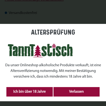
Versandkostenfrei
Sofort verfügbar, Lieferzeit: Sofort verfügbar
Altersprüfung
auswählen
Datum
auswählen
Uhrzeiten
Da unser Onlineshop alkoholische Produkte verkauft, ist eine
Altersverifizierung notwendig. Mit meiner Bestätigung
auswählen
Kranz Größe
versichere ich, dass ich mindestens 18 Jahre alt bin.
Produkt Anzahl: Gib den gewünschten Wert ein 
Ich bin über 18 Jahre
Verlassen
IN DEN WARENKORB