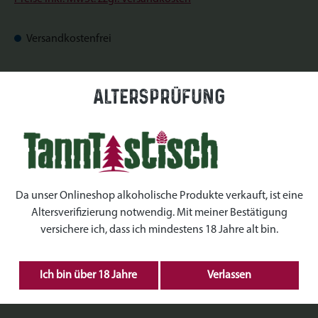
Versandkostenfrei
Sofort verfügbar, Lieferzeit: Sofort verfügbar
Altersprüfung
auswählen
Datum
auswählen
Uhrzeiten
Da unser Onlineshop alkoholische Produkte verkauft, ist eine
Altersverifizierung notwendig. Mit meiner Bestätigung
auswählen
Kranz Größe
versichere ich, dass ich mindestens 18 Jahre alt bin.
Produkt Anzahl: Gib den gewünschten Wert ein 
Ich bin über 18 Jahre
Verlassen
IN DEN WARENKORB